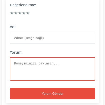
Değerlendirme:
★
★
★
★
★
Ad:
Yorum:
Yorum Gönder